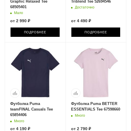
Graphic Relaxed Tee
Triblend Tee 52694546
68505401
Достаточно
Мало
от
2 990 ₽
от
4 490 ₽
ПОДРОБНЕЕ
ПОДРОБНЕЕ
Футболка Puma
Футболка Puma BETTER
teamFINAL Casuals Tee
ESSENTIALS Tee 67598660
65854406
Много
Много
от
4 190 ₽
от
2 790 ₽