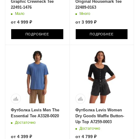
Graphic Crewneck Tee
Original Housemark Tee
22491-1476
22489-0163
Мало
Много
от
4 999 ₽
от
3 999 ₽
ПОДРОБНЕЕ
ПОДРОБНЕЕ
Футболка Levis Men The
Футболка Levis Women
Essential Tee A3328-0020
Dry Goods Waffle Button-
Up Top A7259-0003
Достаточно
Достаточно
от
4 399 ₽
от
4 799 ₽