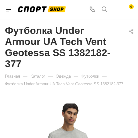
0
Футболка Under
Armour UA Tech Vent
Geotessa SS 1382182-
377
—
—
—
—
Главная
Каталог
Одежда
Футболки
Футболка Under Armour UA Tech Vent Geotessa SS 1382182-377