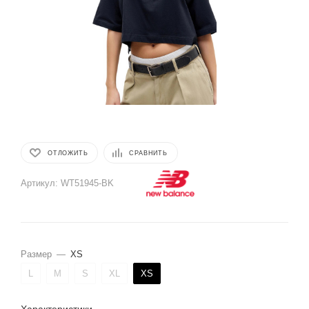
ОТЛОЖИТЬ
СРАВНИТЬ
Артикул:
WT51945-BK
Размер
—
XS
L
M
S
XL
XS