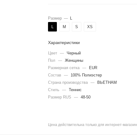
Размер
—
L
L
M
S
XS
Характеристики
Цвет
—
Черный
Пол
—
Женщины
Размерная сетка
—
EUR
Состав
—
100% Полиэстер
Страна производства
—
ВЬЕТНАМ
Стиль
—
Теннис
Размер RUS
—
48-50
Цена действительна только для интернет-магазин