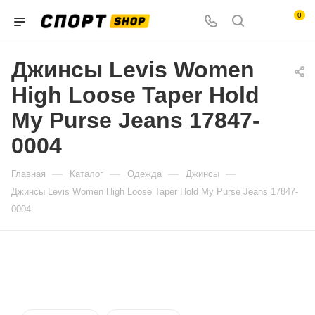
0
Джинсы Levis Women
High Loose Taper Hold
My Purse Jeans 17847-
0004
—
—
—
—
Главная
Каталог
Одежда
Джинсы
Джинсы Levis Women High Loose Taper Hold My Purse Jeans 17847-
0004