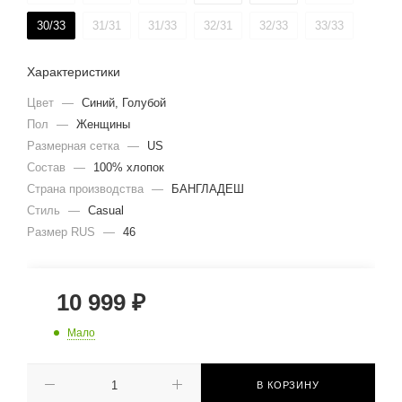
30/33
31/31
31/33
32/31
32/33
33/33
Характеристики
Цвет
—
Синий, Голубой
Пол
—
Женщины
Размерная сетка
—
US
Состав
—
100% хлопок
Страна производства
—
БАНГЛАДЕШ
Стиль
—
Casual
Размер RUS
—
46
10 999
₽
Мало
В КОРЗИНУ