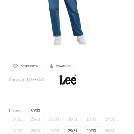
ОТЛОЖИТЬ
СРАВНИТЬ
Артикул:
112363441
Размер
—
30/33
24/31
25/31
25/33
26/31
26/33
27/31
27/33
28/31
28/33
29/31
29/33
30/31