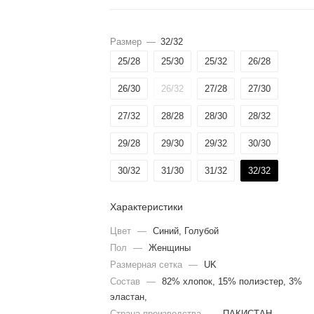
Размер
—
32/32
25/28
25/30
25/32
26/28
26/30
26/32
27/28
27/30
27/32
28/28
28/30
28/32
29/28
29/30
29/32
30/30
30/32
31/30
31/32
32/32
Характеристики
Цвет
—
Синий, Голубой
Пол
—
Женщины
Размерная сетка
—
UK
Состав
—
82% хлопок, 15% полиэстер, 3%
эластан,
Страна производства
—
ПАКИСТАН