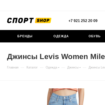
+7 921 252 20 09
БРЕНДЫ
ОДЕЖДА
ОБУВЬ
Джинсы Levis Women Mile 
—
—
—
—
Главная
Каталог
Одежда
Джинсы
Джинсы Lev