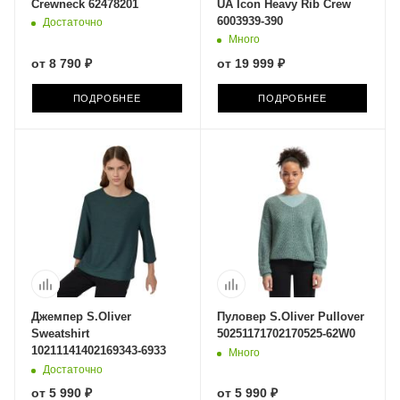
Crewneck 62478201
UA Icon Heavy Rib Crew
6003939-390
Достаточно
Много
от
8 790 ₽
от
19 999 ₽
ПОДРОБНЕЕ
ПОДРОБНЕЕ
Джемпер S.Oliver
Пуловер S.Oliver Pullover
Sweatshirt
50251171702170525-62W0
10211141402169343-6933
Много
Достаточно
от
5 990 ₽
от
5 990 ₽