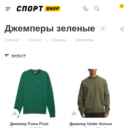
0
Джемперы зеленые
18
—
—
—
Главная
Каталог
Одежда
Джемперы
ФИЛЬТР
Джемпер Puma Pivot
Джемпер Under Armour