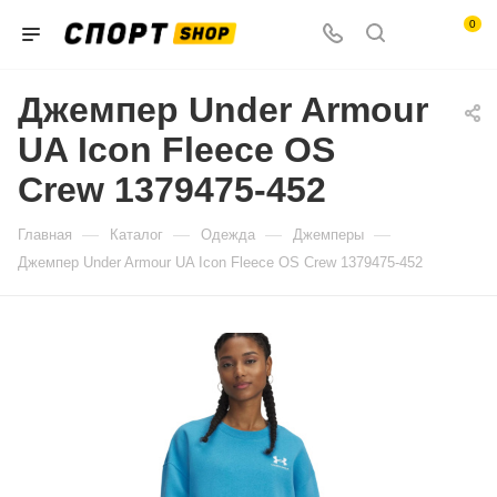
0
Джемпер Under Armour
UA Icon Fleece OS
Crew 1379475-452
—
—
—
—
Главная
Каталог
Одежда
Джемперы
Джемпер Under Armour UA Icon Fleece OS Crew 1379475-452