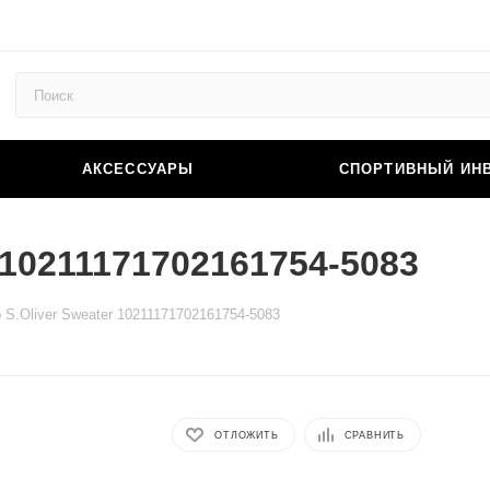
АКСЕССУАРЫ
СПОРТИВНЫЙ ИН
 10211171702161754-5083
S.Oliver Sweater 10211171702161754-5083
ОТЛОЖИТЬ
СРАВНИТЬ