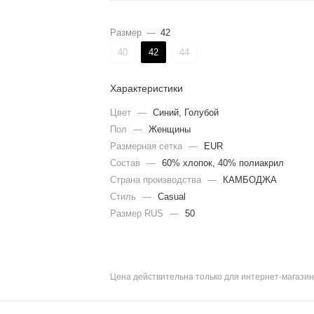
Размер
—
42
40
42
44
Характеристики
Цвет
—
Синий, Голубой
Пол
—
Женщины
Размерная сетка
—
EUR
Состав
—
60% хлопок, 40% полиакрил
Страна производства
—
КАМБОДЖА
Стиль
—
Casual
Размер RUS
—
50
Цена действительна только для интернет-магазин