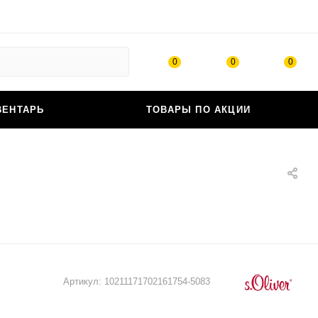
0
0
0
ВЕНТАРЬ
ТОВАРЫ ПО АКЦИИ
Артикул:
10211171702161754-5083