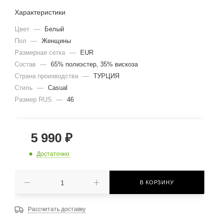
Характеристики
Цвет
—
Белый
Пол
—
Женщины
Размерная сетка
—
EUR
Состав
—
65% полиэстер, 35% вискоза
Страна производства
—
ТУРЦИЯ
Стиль
—
Casual
Размер RUS
—
46
5 990
₽
Достаточно
В КОРЗИНУ
Рассчитать доставку