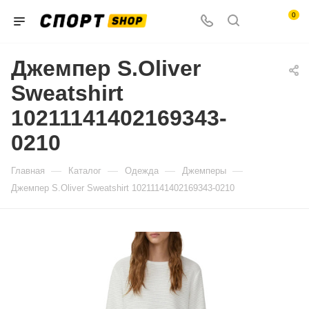
0
Джемпер S.Oliver
Sweatshirt
10211141402169343-
0210
—
—
—
—
Главная
Каталог
Одежда
Джемперы
Джемпер S.Oliver Sweatshirt 10211141402169343-0210