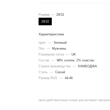
Размер
—
29/32
29/32
Характеристики
Цвет
—
Зеленый
Пол
—
Мужчины
Размерная сетка
—
UK
Состав
—
98% хлопок, 2% эластан
Страна производства
—
КАМБОДЖА
Стиль
—
Casual
Размер RUS
—
44-46
Цена действительна только для интернет-магазин