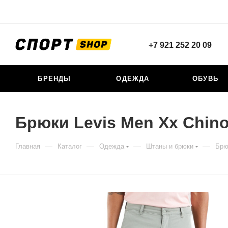
+7 921 252 20 09
БРЕНДЫ
ОДЕЖДА
ОБУВЬ
Брюки Levis Men Xx Chino
—
—
—
—
Главная
Каталог
Одежда
Штаны и брюки
Брю