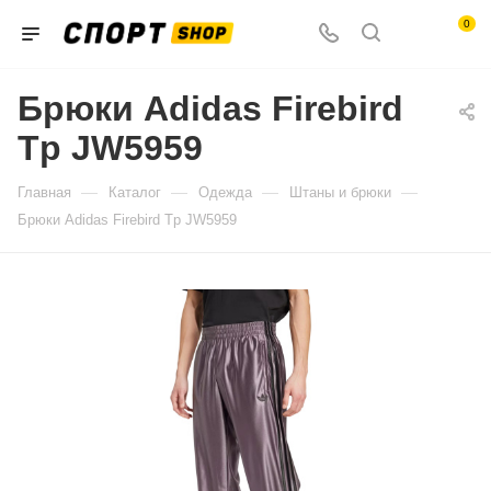
0
Брюки Adidas Firebird
Tp JW5959
—
—
—
—
Главная
Каталог
Одежда
Штаны и брюки
Брюки Adidas Firebird Tp JW5959