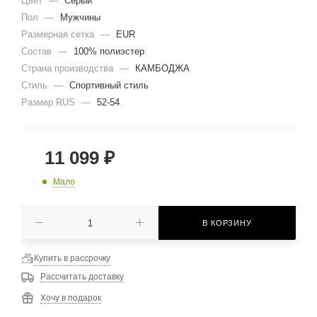
Цвет
—
Серый
Пол
—
Мужчины
Размерная сетка
—
EUR
Состав
—
100% полиэстер
Страна производства
—
КАМБОДЖА
Стиль
—
Спортивный стиль
Размер RUS
—
52-54
11 099
₽
Мало
В КОРЗИНУ
Купить в рассрочку
Рассчитать доставку
Хочу в подарок