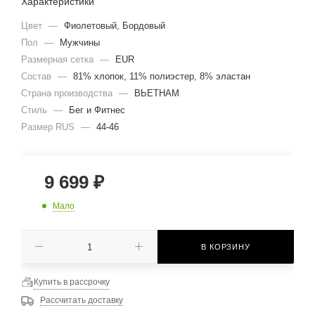
Характеристики
Цвет
—
Фиолетовый, Бордовый
Пол
—
Мужчины
Размерная сетка
—
EUR
Состав
—
81% хлопок, 11% полиэстер, 8% эластан
Страна производства
—
ВЬЕТНАМ
Стиль
—
Бег и Фитнес
Размер RUS
—
44-46
9 699
₽
Мало
В КОРЗИНУ
Купить в рассрочку
Рассчитать доставку