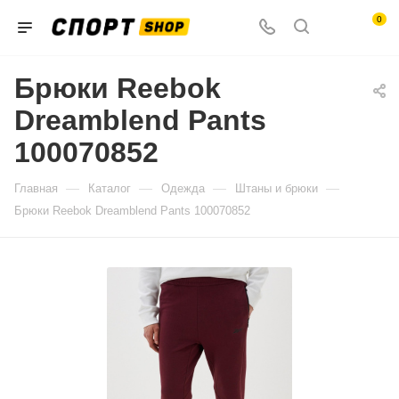
0
Брюки Reebok
Dreamblend Pants
100070852
—
—
—
—
Главная
Каталог
Одежда
Штаны и брюки
Брюки Reebok Dreamblend Pants 100070852