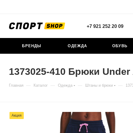
+7 921 252 20 09
БРЕНДЫ
ОДЕЖДА
ОБУВЬ
1373025-410 Брюки Under A
—
—
—
—
Главная
Каталог
Одежда
Штаны и брюки
137
Акция