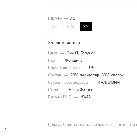
Размер
—
XS
MD
S/M
XS
Характеристики
Цвет
—
Синий, Голубой
Пол
—
Женщины
Размерная сетка
—
US
Состав
—
20% полиэстер, 80% хлопок
Страна производства
—
МАЛАЙЗИЯ
Стиль
—
Бег и Фитнес
Размер RUS
—
40-42
Цена действительна только для интернет-магазин