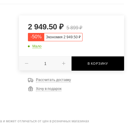
2 949.50
₽
5 899
₽
-
50
%
Экономия
2 949.50
₽
Мало
В КОРЗИНУ
Рассчитать доставку
Хочу в подарок
а и может отличаться от цен в розничных магазинах