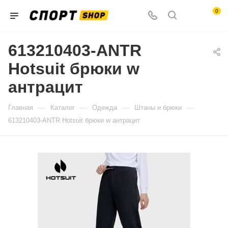
0
613210403-ANTR
Hotsuit брюки w
антрацит
—
—
—
—
Главная
Каталог
Одежда
Штаны и брюки
613210403-ANTR Hotsuit брюки w антрацит