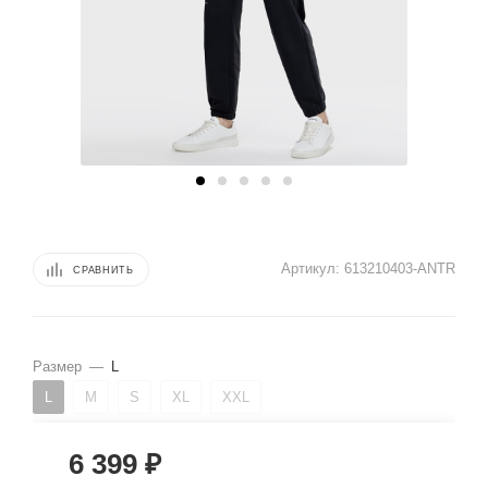
Артикул:
613210403-ANTR
СРАВНИТЬ
Размер
—
L
L
M
S
XL
XXL
6 399
₽