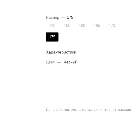
Размер
—
175
140
150
160
165
170
175
Характеристики
Цвет
—
Черный
Цена действительна только для интернет-магазин