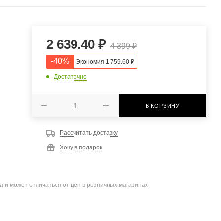
2 639.40
₽
4 399
₽
-
40
%
Экономия
1 759.60
₽
Достаточно
В КОРЗИНУ
Рассчитать доставку
Хочу в подарок
а и может отличаться от цен в розничных магазинах