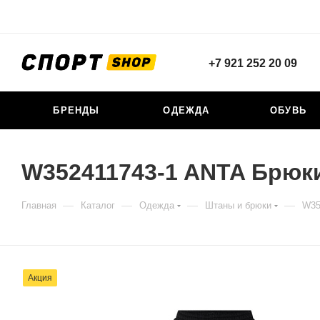
+7 921 252 20 09
БРЕНДЫ
ОДЕЖДА
ОБУВЬ
W352411743-1 ANTA Брюк
—
—
—
—
Главная
Каталог
Одежда
Штаны и брюки
W35
Акция