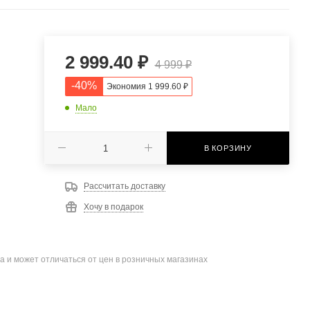
2 999.40
₽
4 999
₽
-
40
%
Экономия
1 999.60
₽
Мало
В КОРЗИНУ
Рассчитать доставку
Хочу в подарок
а и может отличаться от цен в розничных магазинах