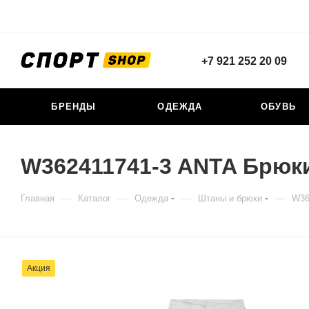
+7 921 252 20 09
БРЕНДЫ
ОДЕЖДА
ОБУВЬ
W362411741-3 ANTA Брюк
—
—
—
—
Главная
Каталог
Одежда
Штаны и брюки
W36
Акция