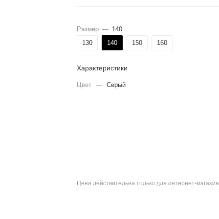
Размер
—
140
130
140
150
160
Характеристики
Цвет
—
Серый
Цена действительна только для интернет-магазин