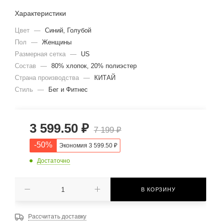
Характеристики
Цвет
—
Синий, Голубой
Пол
—
Женщины
Размерная сетка
—
US
Состав
—
80% хлопок, 20% полиэстер
Страна производства
—
КИТАЙ
Стиль
—
Бег и Фитнес
3 599.50
₽
7 199
₽
-
50
%
Экономия
3 599.50
₽
Достаточно
В КОРЗИНУ
Рассчитать доставку