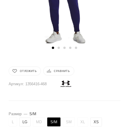
ОТЛОЖИТЬ
СРАВНИТЬ
Артикул:
1356416-468
Размер
—
S/M
L
LG
MD
S/M
SM
XL
XS