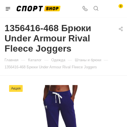
0
1356416-468 Брюки
Under Armour Rival
Fleece Joggers
—
—
—
—
Главная
Каталог
Одежда
Штаны и брюки
1356416-468 Брюки Under Armour Rival Fleece Joggers
Акция