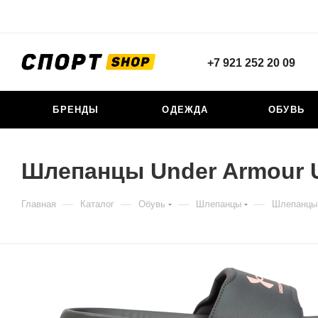
+7 921 252 20 09
БРЕНДЫ
ОДЕЖДА
ОБУВЬ
Шлепанцы Under Armour UA
—
—
—
—
Главная
Каталог
Обувь
Шлепанцы
Шлепанцы 