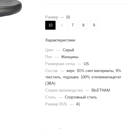
Размер
—
10
10
6
7
8
9
Характеристики
Цвет
—
Серый
Пол
—
Женщины
Размерная сетка
—
US
Состав
—
верх: 91% синт.материалы, 9%
текстиль, подошва: 100% этилвинилацетат
(ЭВА)
Страна производства
—
ВЬЕТНАМ
Стиль
—
Спортивный стиль
Размер RUS
—
41