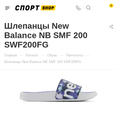
0
Шлепанцы New
Balance NB SMF 200
SWF200FG
—
—
—
—
Главная
Каталог
Обувь
Пантолеты
Шлепанцы New Balance NB SMF 200 SWF200FG