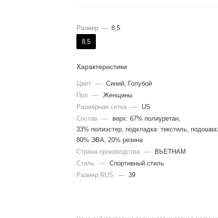
Размер
—
8,5
8,5
Характеристики
Цвет
—
Синий, Голубой
Пол
—
Женщины
Размерная сетка
—
US
Состав
—
верх: 67% полиуретан,
33% полиэстер, подкладка: текстиль, подошва
80% ЭВА, 20% резина
Страна производства
—
ВЬЕТНАМ
Стиль
—
Спортивный стиль
Размер RUS
—
39