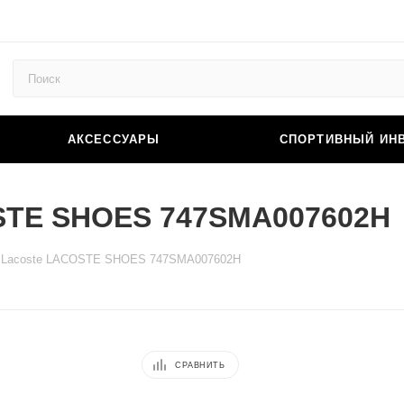
АКСЕССУАРЫ
СПОРТИВНЫЙ ИН
STE SHOES 747SMA007602H
и Lacoste LACOSTE SHOES 747SMA007602H
СРАВНИТЬ