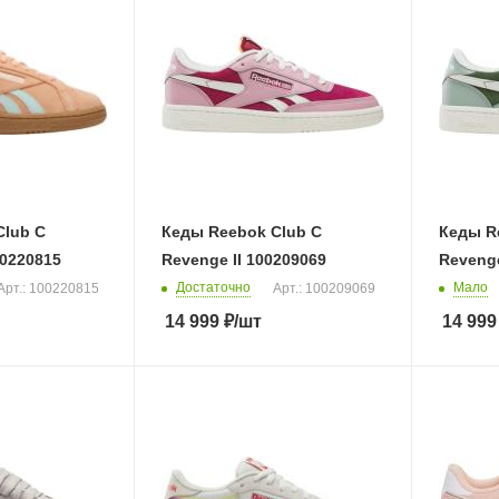
Club C
Кеды Reebok Club C
Кеды R
0220815
Revenge II 100209069
Revenge
Достаточно
Мало
Арт.: 100220815
Арт.: 100209069
14 999
₽
/шт
14 999