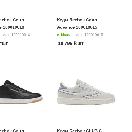
eebok Court
Кеды Reebok Court
e 100010618
Advance 100010615
Мало
Арт.: 100010618
Арт.: 100010615
₽
/шт
10 799
₽
/шт
eebok Court
Кеды Reebok CLUB C