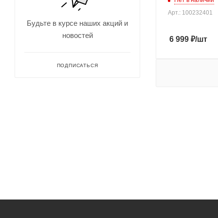
1
Нет в наличии
Арт.: 100232401
1,5
Будьте в курсе наших акций и
10
новостей
6 999
₽
/шт
10,5
10-
ПОДПИСАТЬСЯ
10.5
100
105
11
11,5
11-
11.5
110
115
12