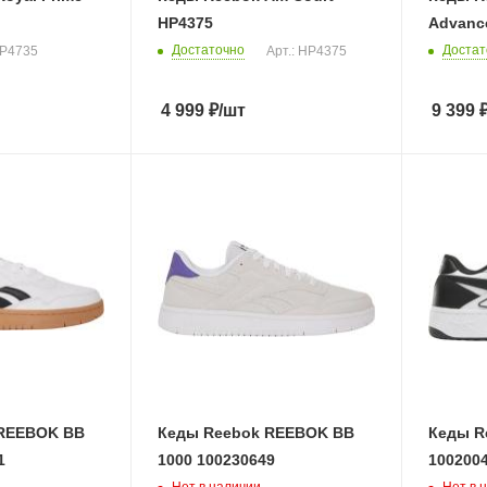
HP4375
Advanc
Достаточно
Достат
HP4735
Арт.: HP4375
4 999
₽
/шт
9 399
 REEBOK BB
Кеды Reebok REEBOK BB
Кеды Re
1
1000 100230649
100200