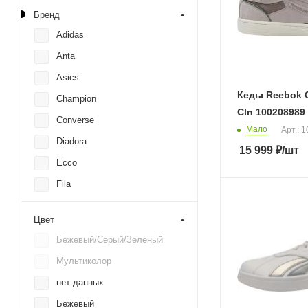
Бренд
Adidas
Anta
Asics
Кеды Reebok C
Champion
Cln 100208989
Converse
Мало
Арт.: 
Diadora
15 999
₽
/шт
Ecco
Fila
Lacoste
Цвет
Levis
Бежевый/Серый/Зеленый
Napapijri
Мультиколор
New Balance
нет данных
Nike
Бежевый