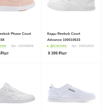
eebok Phase Court
Кеды Reebok Court
938
Advance 100010633
очно
Достаточно
Арт.: 100208938
Арт.: 100010633
₽
/шт
9 399
₽
/шт