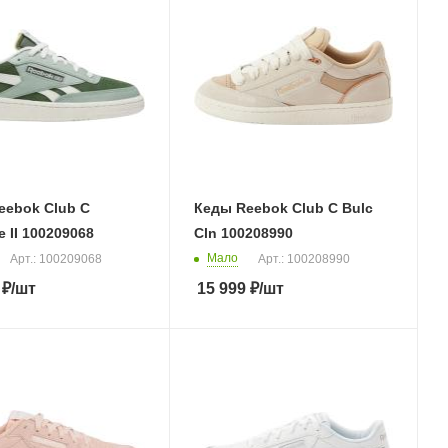
eebok Club C
Кеды Reebok Club C Bulc
 II 100209068
Cln 100208990
Мало
Арт.: 100209068
Арт.: 100208990
₽
/шт
15 999
₽
/шт