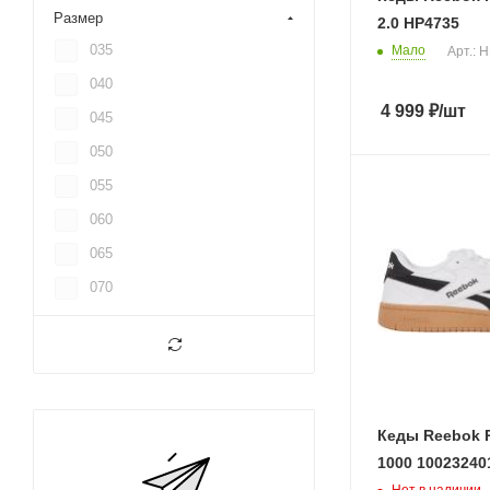
Размер
2.0 HP4735
035
Мало
Арт.: 
040
4 999
₽
/шт
045
050
055
060
065
070
075
080
085
090
Кеды Reebok
095
1000 10023240