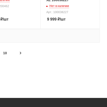
XE 100038227
наличии
Нет в наличии
0200462
Арт.: 100038227
₽
/шт
9 999
₽
/шт
10