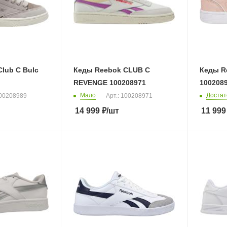
lub C Bulc
Кеды Reebok CLUB C
Кеды R
REVENGE 100208971
100208
Мало
Достат
100208989
Арт.: 100208971
14 999
₽
/шт
11 999