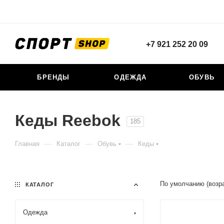
+7 921 252 20 09
БРЕНДЫ
ОДЕЖДА
ОБУВЬ
Кеды Reebok
185
—
—
—
Главная
Каталог
Обувь
Кеды
По умолчанию (возр
КАТАЛОГ
Одежда