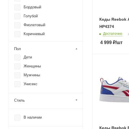
Puma
Бордовый
Reebok
Голубой
Кеды Reebok 
Under Armour
Фиолетовый
HP4374
Vans
Достаточно
Коричневый
4 999
₽
/шт
Белый
Пол
Синий
Дети
Черный
Женщины
Серый
Мужчины
Красный
Унисекс
Желтый
Зеленый
Стиль
Оранжевый
Розовый
В наличии
Кеды Reebok R