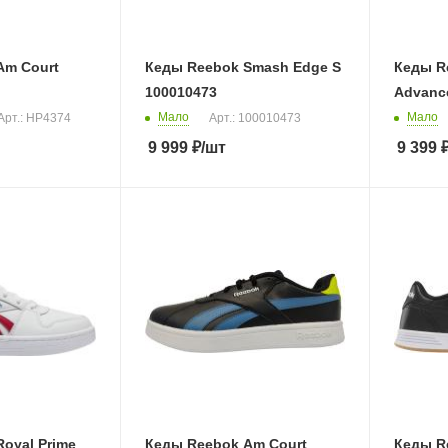
Am Court
Кеды Reebok Smash Edge S
Кеды R
100010473
Advanc
Мало
Мало
Арт.: HP4374
Арт.: 100010473
9 999
₽
/шт
9 399
oyal Prime
Кеды Reebok Am Court
Кеды R