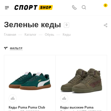
0
Зеленые кеды
9
—
—
—
Главная
Каталог
Обувь
Кеды
ФИЛЬТР
Кеды Puma Puma Club
Кеды высокие Puma