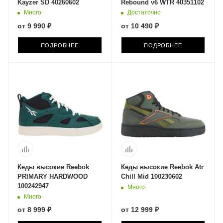
Kayzer SD 40260602
Rebound v6 WTR 40351102
Много
Достаточно
от
9 990 ₽
от
10 490 ₽
ПОДРОБНЕЕ
ПОДРОБНЕЕ
Кеды высокие Reebok
Кеды высокие Reebok Atr
PRIMARY HARDWOOD
Chill Mid 100230602
100242947
Много
Много
от
8 999 ₽
от
12 999 ₽