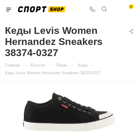
0
Кеды Levis Women
Hernandez Sneakers
38374-0327
—
—
—
—
Главная
Каталог
Обувь
Кеды
Кеды Levis Women Hernandez Sneakers 38374-0327