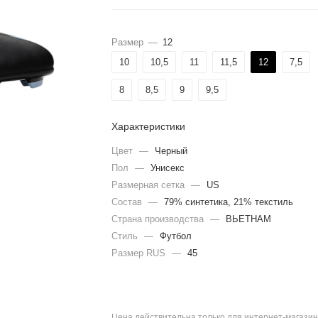
Размер
—
12
10
10,5
11
11,5
12
7,5
8
8,5
9
9,5
Характеристики
Цвет
—
Черный
Пол
—
Унисекс
Размерная сетка
—
US
Состав
—
79% синтетика, 21% текстиль
Страна производства
—
ВЬЕТНАМ
Стиль
—
Футбол
Размер RUS
—
45
Цена действительна только для интернет-магазин