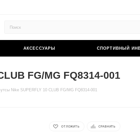
АКСЕССУАРЫ
СПОРТИВНЫЙ ИН
 CLUB FG/MG FQ8314-001
Бутсы Nike SUPERFLY 10 CLUB FG/MG FQ8314-001
ОТЛОЖИТЬ
СРАВНИТЬ