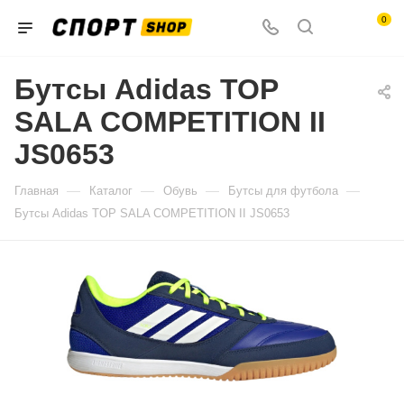
0
Бутсы Adidas TOP
SALA COMPETITION II
JS0653
—
—
—
—
Главная
Каталог
Обувь
Бутсы для футбола
Бутсы Adidas TOP SALA COMPETITION II JS0653