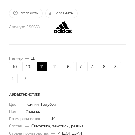
ОТЛОЖИТЬ
СРАВНИТЬ
Артикул:
JS0653
Размер
—
11
10
10-
11
11-
6-
7
7-
8
8-
9
9-
Характеристики
Цвет
—
Синий, Голубой
Пол
—
Унисекс
Размерная сетка
—
UK
Состав
—
Синтетика, текстиль, резина
Страна производства
—
ИНДОНЕЗИЯ