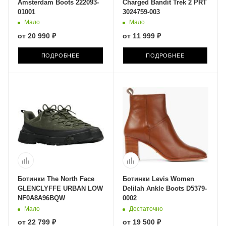
Amsterdam Boots 222093-
Charged Bandit Trek 2 PRT
01001
3024759-003
Мало
Мало
от
20 990 ₽
от
11 999 ₽
ПОДРОБНЕЕ
ПОДРОБНЕЕ
Ботинки The North Face
Ботинки Levis Women
GLENCLYFFE URBAN LOW
Delilah Ankle Boots D5379-
NF0A8A96BQW
0002
Мало
Достаточно
от
22 799 ₽
от
19 500 ₽