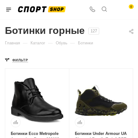
0
Ботинки горные
127
—
—
—
Главная
Каталог
Обувь
Ботинки
ФИЛЬТР
Ботинки Ecco Metropole
Ботинки Under Armour UA