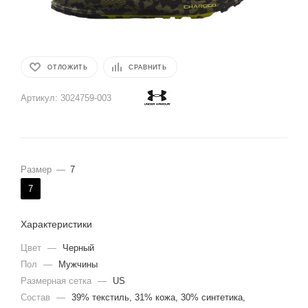
ОТЛОЖИТЬ
СРАВНИТЬ
Артикул:
3024759-003
Размер
—
7
7
Характеристики
Цвет
—
Черный
Пол
—
Мужчины
Размерная сетка
—
US
Состав
—
39% текстиль, 31% кожа, 30% синтетика,