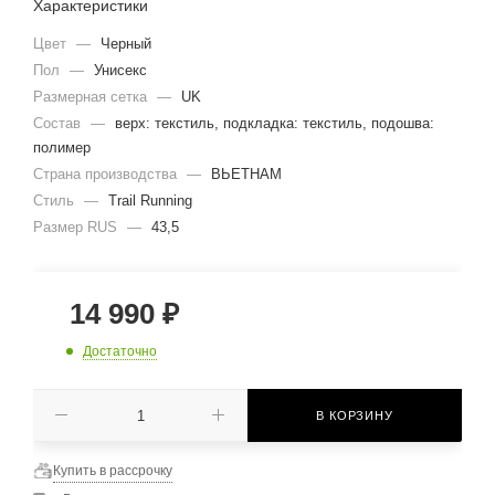
Характеристики
Цвет
—
Черный
Пол
—
Унисекс
Размерная сетка
—
UK
Состав
—
верх: текстиль, подкладка: текстиль, подошва:
полимер
Страна производства
—
ВЬЕТНАМ
Стиль
—
Trail Running
Размер RUS
—
43,5
14 990
₽
Достаточно
В КОРЗИНУ
Купить в рассрочку