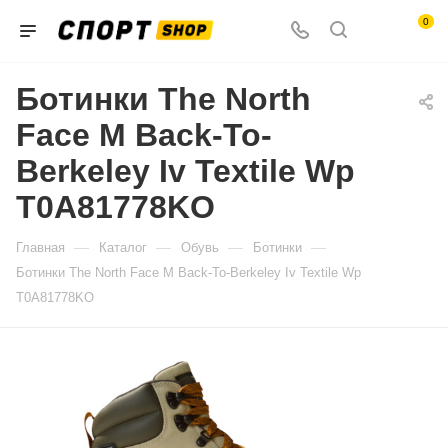
0
Ботинки The North
Face M Back-To-
Berkeley Iv Textile Wp
T0A81778KO
—
—
—
—
Главная
Каталог
Обувь
Ботинки
Ботинки The North Face M Back-To-Berkeley Iv Textile Wp
T0A81778KO