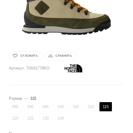
ОТЛОЖИТЬ
СРАВНИТЬ
Артикул:
T0A81778KO
Размер
—
115
085
090
095
100
105
110
115
120
125
130
140