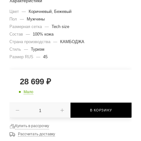
Характеристики
Цвет
—
Коричневый, Бежевый
Пол
—
Мужчины
Размерная сетка
—
Tech size
Состав
—
100% кожа
Страна производства
—
КАМБОДЖА
Стиль
—
Туризм
Размер RUS
—
45
28 699
₽
Мало
В КОРЗИНУ
Купить в рассрочку
Рассчитать доставку