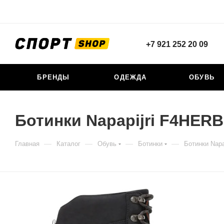
+7 921 252 20 09
БРЕНДЫ
ОДЕЖДА
ОБУВЬ
Ботинки Napapijri F4HER
—
—
—
—
Главная
Каталог
Обувь
Ботинки
Ботинки Nap