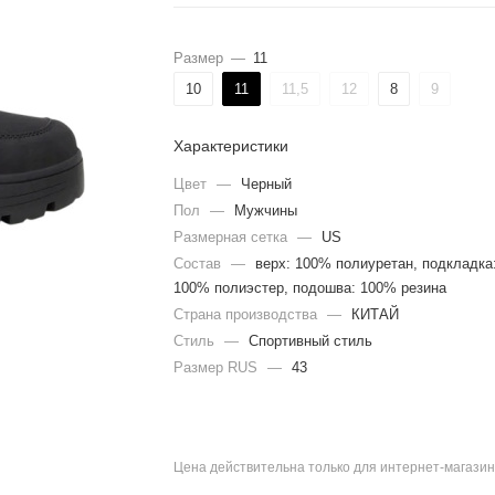
Размер
—
11
10
11
11,5
12
8
9
Характеристики
Цвет
—
Черный
Пол
—
Мужчины
Размерная сетка
—
US
Состав
—
верх: 100% полиуретан, подкладка
100% полиэстер, подошва: 100% резина
Страна производства
—
КИТАЙ
Стиль
—
Спортивный стиль
Размер RUS
—
43
Цена действительна только для интернет-магазин