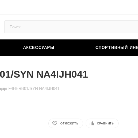
АКСЕССУАРЫ
СПОРТИВНЫЙ ИН
B01/SYN NA4IJH041
apijri F4HERB01/SYN NA4IJH041
ОТЛОЖИТЬ
СРАВНИТЬ