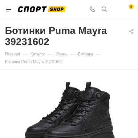
0
Ботинки Puma Mayra
39231602
—
—
—
—
Главная
Каталог
Обувь
Ботинки
Ботинки Puma Mayra 39231602