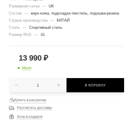
Размерная сетка
—
UK
Состав
—
верх-кожа, подкладка-текстиль, подошва-резина
Страна производства
—
КИТАЙ
Стиль
—
Спортивный стиль
Размер RUS
—
41
13 990
₽
Мало
В КОРЗИНУ
Купить в рассрочку
Рассчитать доставку
Хочу в подарок