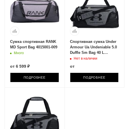
Сумка спортивная RANK
Спортивная сумка Under
MD Sport Bag 4015001-009
Armour Ua Undeniable 5.0
Duffle Sm Bag 40 L
Много
1369222-012
Нет в наличии
от
6 599 ₽
от
ПОДРОБНЕЕ
ПОДРОБНЕЕ