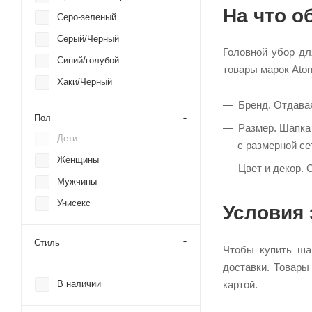
Puma
На что о
Серо-зеленый
RANK
Серый/Черный
Reebok
Головной убор д
Синий/голубой
The North Face
товары марок Ato
Хаки/Черный
Under Armour
Черный/Синий
Бренд. Отдавая
VIKING
Пол
Бежевый
Размер. Шапка
Дети
с размерной се
Бордовый
Женщины
Цвет и декор. 
Голубой
Мужчины
Фиолетовый
Унисекс
Условия 
черный, белый
Коричневый
Стиль
Чтобы купить ша
Белый
доставки. Товары
Синий
В наличии
картой.
Черный