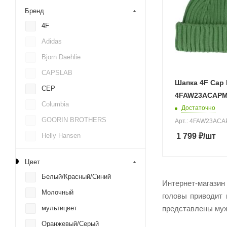
Бренд
4F
Adidas
Bjorn Daehlie
CAPSLAB
Шапка 4F Cap
CEP
4FAW23ACAPM
Columbia
Достаточно
GOORIN BROTHERS
Арт.: 4FAW23AC
1 799
₽
/шт
Helly Hansen
High Experience
Цвет
Lee
Белый/Красный/Синий
Интернет-магазин
Levis
Молочный
головы приводит 
Mothercare
представлены муж
мультицвет
Nike
Оранжевый/Серый