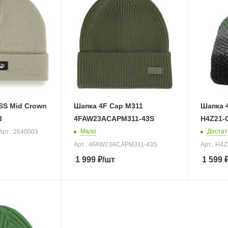
SS Mid Crown
Шапка 4F Cap M311
Шапка 
3
4FAW23ACAPM311-43S
H4Z21-
Мало
Достат
Арт.: 2640003
Арт.: 4FAW23ACAPM311-43S
Арт.: H4
1 999
₽
/шт
1 599