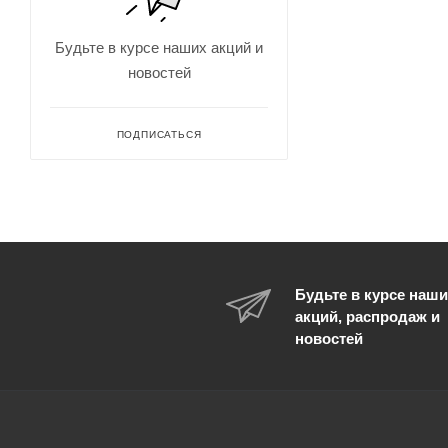
ADULT
L
Будьте в курсе наших акций и
L/XL
новостей
LXL
M
ПОДПИСАТЬСЯ
M/L
O/S
One
one size
ONESIZE
Будьте в курсе наши
OS
акций, распродаж и
новостей
OSFA
OSFC
OSFL
OSFM