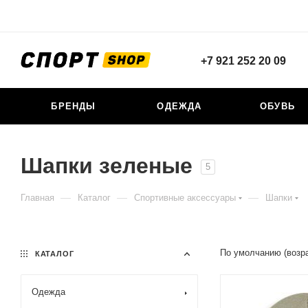
+7 921 252 20 09
БРЕНДЫ
ОДЕЖДА
ОБУВЬ
Шапки зеленые
5
—
—
—
Главная
Каталог
Спортивные аксессуары
Шапки
По умолчанию (возр
КАТАЛОГ
Одежда