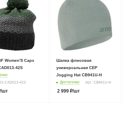
4F Women'S Caps
Шапка флисовая
CAD013-42S
универсальная CEP
Jogging Hat CB941U-H
очно
Достаточно
Z21-CAD013-42S
Арт.: CB941U-H
₽
/шт
2 999
₽
/шт