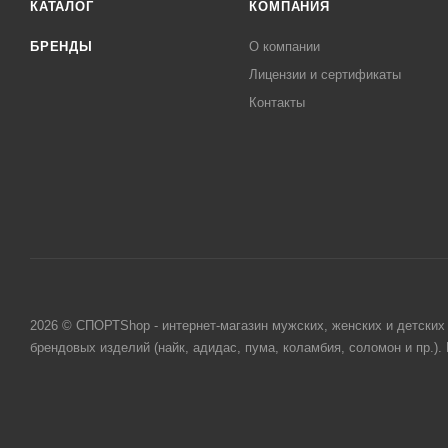
КАТАЛОГ
КОМПАНИЯ
OSFW
БРЕНДЫ
О компании
OSFY
Лицензии и сертификаты
S
Контакты
S/M
SM
STD
U
X
XL
XS/S
2026 © СПОРТShop - интернет-магазин мужских, женских и детских 
брендовых изделий (найк, адидас, пума, коламбия, соломон и пр.)