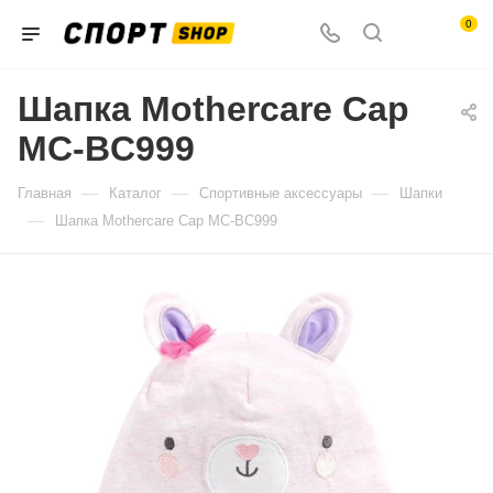
0
Шапка Mothercare Cap
MC-BC999
—
—
—
Главная
Каталог
Спортивные аксессуары
Шапки
—
Шапка Mothercare Cap MC-BC999