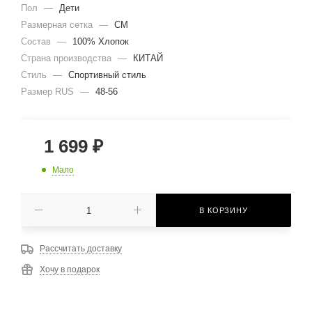
Пол
—
Дети
Размерная сетка
—
СМ
Состав
—
100% Хлопок
Страна производства
—
КИТАЙ
Стиль
—
Спортивный стиль
Размер RUS
—
48-56
1 699
₽
Мало
В КОРЗИНУ
Рассчитать доставку
Хочу в подарок