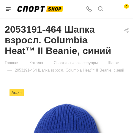
0
2053191-464 Шапка
взросл. Columbia
Heat™ II Beanie, синий
—
—
—
Главная
Каталог
Спортивные аксессуары
Шапки
—
2053191-464 Шапка взросл. Columbia Heat™ II Beanie, синий
Акция