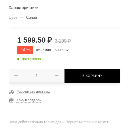
Характеристики
Цвет
—
Синий
1 599.50
₽
3 199
₽
-
50
%
Экономия
1 599.50
₽
Достаточно
В КОРЗИНУ
Рассчитать доставку
Хочу в подарок
Цена действительна только для интернет-магазина и может
отличаться от цен в розничных магазинах