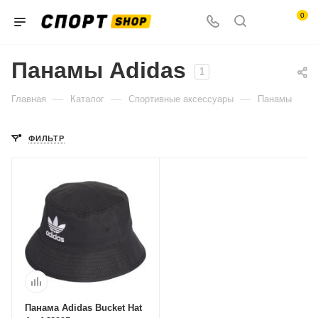
0
Панамы Adidas
1
—
—
—
Главная
Каталог
Спортивные аксессуары
Панамы
ФИЛЬТР
Панама Adidas Bucket Hat