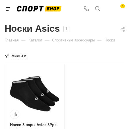
0
Носки Asics
1
—
—
—
Главная
Каталог
Спортивные аксессуары
Носки
ФИЛЬТР
Носки 3 пары Asics 3Ppk