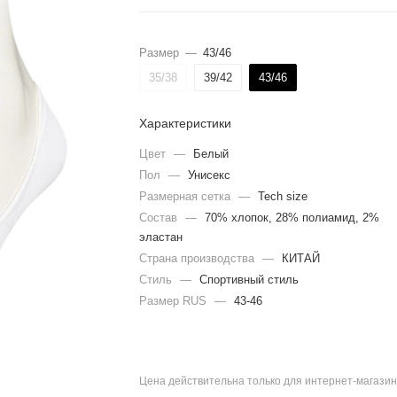
Размер
—
43/46
35/38
39/42
43/46
Характеристики
Цвет
—
Белый
Пол
—
Унисекс
Размерная сетка
—
Tech size
Состав
—
70% хлопок, 28% полиамид, 2%
эластан
Страна производства
—
КИТАЙ
Стиль
—
Спортивный стиль
Размер RUS
—
43-46
Цена действительна только для интернет-магазин