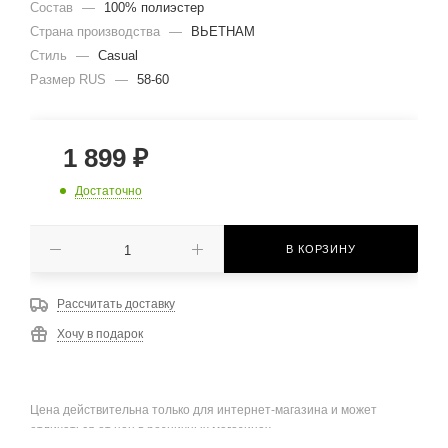
Состав
—
100% полиэстер
Страна производства
—
ВЬЕТНАМ
Стиль
—
Casual
Размер RUS
—
58-60
1 899
₽
Достаточно
В КОРЗИНУ
Рассчитать доставку
Хочу в подарок
Цена действительна только для интернет-магазина и может
отличаться от цен в розничных магазинах