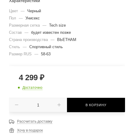
Характеристики
Цвет
—
Черный
Пол
—
Унисекс
Размерная сетка
—
Tech size
Состав
—
будет известен позже
Страна производства
—
ВЬЕТНАМ
Стиль
—
Спортивный стиль
Размер RUS
—
58-63
4 299
₽
Достаточно
В КОРЗИНУ
Рассчитать доставку
Хочу в подарок