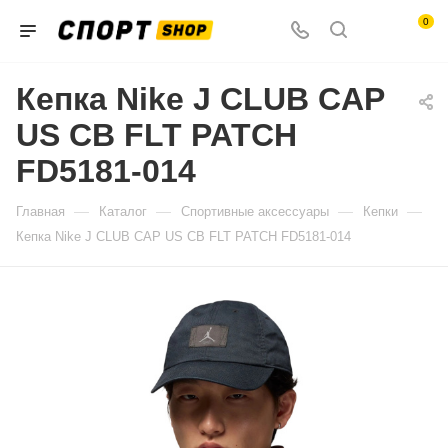
0
Кепка Nike J CLUB CAP
US CB FLT PATCH
FD5181-014
—
—
—
—
Главная
Каталог
Спортивные аксессуары
Кепки
Кепка Nike J CLUB CAP US CB FLT PATCH FD5181-014