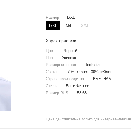
Размер
—
L/XL
L/XL
M/L
S/M
Характеристики
Цвет
—
Черный
Пол
—
Унисекс
Размерная сетка
—
Tech size
Состав
—
70% хлопок, 30% нейлон
Страна производства
—
ВЬЕТНАМ
Стиль
—
Бег и Фитнес
Размер RUS
—
58-63
Цена действительна только для интернет-магазин