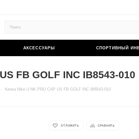
АКСЕССУАРЫ
СПОРТИВНЫЙ ИН
 US FB GOLF INC IB8543-010
—
Кепка Nike U NK PRO CAP US FB GOLF INC IB8543-010
ОТЛОЖИТЬ
СРАВНИТЬ