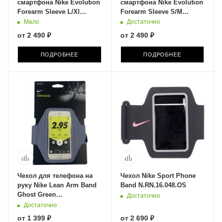
смартфона Nike Evolution
смартфона Nike Evolution
Forearm Sleeve L/Xl
Forearm Sleeve S/M
N.ER.19.023.LX
N.ER.19.023.SM
Мало
Достаточно
от
2 490 ₽
от
2 490 ₽
ПОДРОБНЕЕ
ПОДРОБНЕЕ
Чехол для телефона на
Чехол Nike Sport Phone
руку Nike Lean Arm Band
Band N.RN.16.048.OS
Ghost Green
Достаточно
N.000.1324.483.OS
Достаточно
от
1 399 ₽
от
2 690 ₽