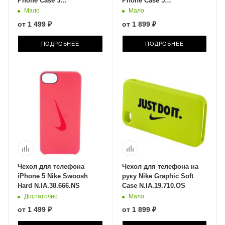
Phone Case 5
Phone Case 5
N.IA.51.037.NS
N.IA.49.066.NS
Мало
Мало
от
1 499 ₽
от
1 899 ₽
ПОДРОБНЕЕ
ПОДРОБНЕЕ
Чехол для телефона
Чехол для телефона на
iPhone 5 Nike Swoosh
руку Nike Graphic Soft
Hard N.IA.38.666.NS
Case N.IA.19.710.OS
Достаточно
Мало
от
1 499 ₽
от
1 899 ₽