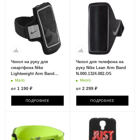
Чехол на руку для
Чехол для телефона на
смартфона Nike
руку Nike Lean Arm Band
Lightweight Arm Band
N.000.1324.082.OS
N.RN.25.001.OS
Мало
Много
от
1 190 ₽
от
2 299 ₽
ПОДРОБНЕЕ
ПОДРОБНЕЕ