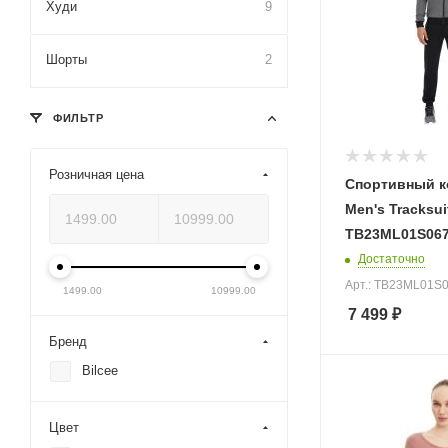
Худи
9
Шорты
2
ФИЛЬТР
Розничная цена
Спортивный к
Men's Tracksui
TB23ML01S067
Достаточно
Арт.: TB23ML01S
1499.00
10999.00
7 499
₽
Бренд
Bilcee
Цвет