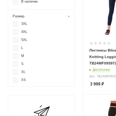
В наличии
Размер
3XL
4XL
5XL
L
Леггинсы Bil
M
Knitting Leggi
TB24WF09S972
S
Достаточно
XL
Арт.: TB24WF09S
XS
3 999
₽
XXL