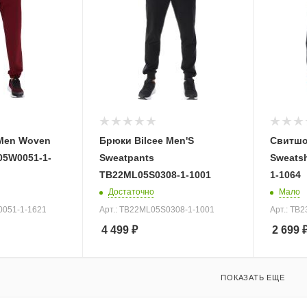
 Men Woven
Брюки Bilcee Men'S
Свитшот
05W0051-1-
Sweatpants
Sweats
TB22ML05S0308-1-1001
1-1064
Достаточно
Мало
0051-1-1621
Арт.: TB22ML05S0308-1-1001
Арт.: TB
4 499
₽
2 699
ПОКАЗАТЬ ЕЩЕ