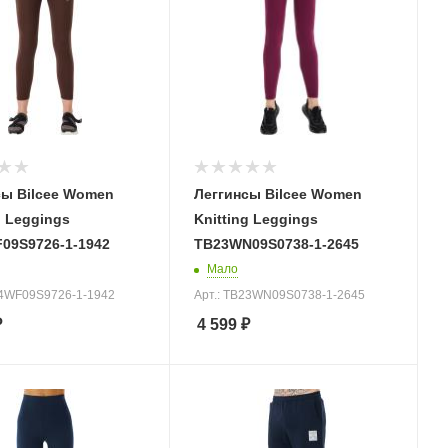
сы Bilcee Women
Леггинсы Bilcee Women
g Leggings
Knitting Leggings
09S9726-1-1942
TB23WN09S0738-1-2645
Мало
24WF09S9726-1-1942
Арт.: TB23WN09S0738-1-2645
₽
4 599
₽