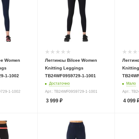
cee Women
Леггинсы Bilcee Women
Леггин
ngs
Knitting Leggings
Knittin
9-1-1002
TB24WF09S9729-1-1001
TB24WF
Достаточно
Мало
9729-1-1002
Арт.: TB24WF09S9729-1-1001
Арт.: TB
3 999
₽
4 099