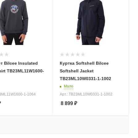
 Bilcee Insulated
Куртка Softshell Bilcee
hirt TB23ML11W1600-
Softshell Jacket
TB23ML10W0331-1-1002
Мало
23ML11W1600-1-1064
Арт.: TB23ML10W0331-1-1002
₽
8 899
₽