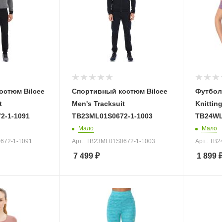
остюм Bilcee
Спортивный костюм Bilcee
Футбол
t
Men's Tracksuit
Knitting
2-1-1091
TB23ML01S0672-1-1003
TB24WL
Мало
Мало
0672-1-1091
Арт.: TB23ML01S0672-1-1003
Арт.: TB
7 499
₽
1 899