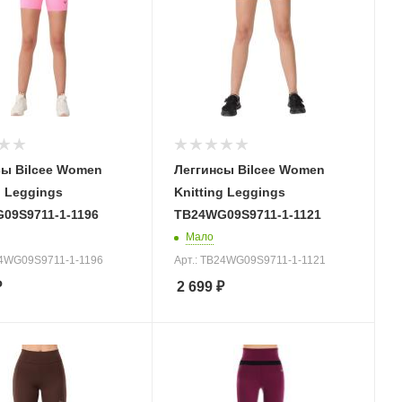
сы Bilcee Women
Леггинсы Bilcee Women
g Leggings
Knitting Leggings
09S9711-1-1196
TB24WG09S9711-1-1121
Мало
24WG09S9711-1-1196
Арт.: TB24WG09S9711-1-1121
₽
2 699
₽