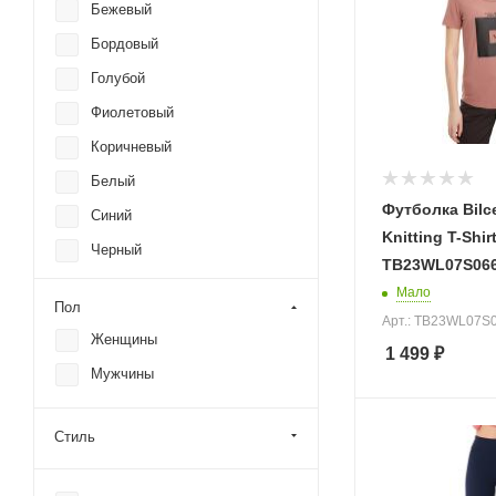
Бежевый
Бордовый
Голубой
Фиолетовый
Коричневый
Белый
Футболка Bil
Синий
Knitting T-Shir
Черный
TB23WL07S066
Серый
Мало
Пол
Красный
Арт.: TB23WL07S
Женщины
1 499
₽
Желтый
Мужчины
Зеленый
Оранжевый
Стиль
Розовый
Темно-синий