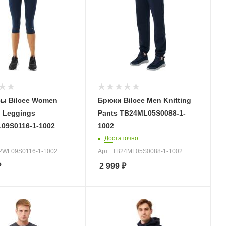
сы Bilcee Women
Брюки Bilcee Men Knitting
g Leggings
Pants TB24ML05S0088-1-
09S0116-1-1002
1002
Достаточно
22WL09S0116-1-1002
Арт.: TB24ML05S0088-1-1002
₽
2 999
₽