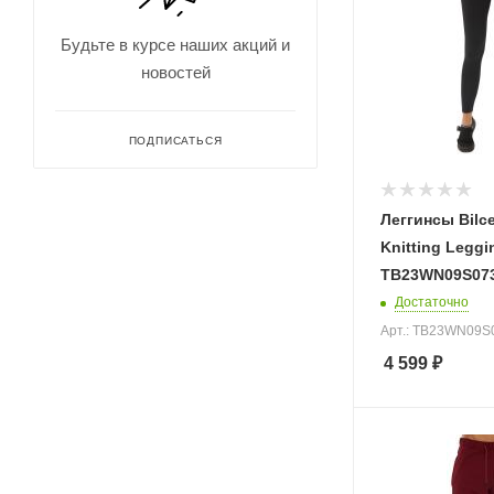
Будьте в курсе наших акций и
новостей
ПОДПИСАТЬСЯ
Леггинсы Bil
Knitting Leggi
TB23WN09S073
Достаточно
Арт.: TB23WN09S
4 599
₽