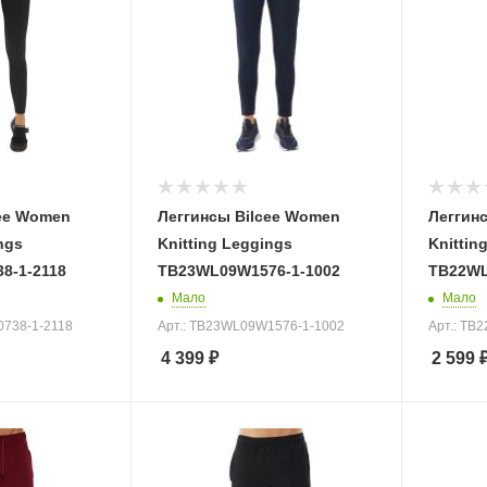
cee Women
Леггинсы Bilcee Women
Леггин
ngs
Knitting Leggings
Knittin
8-1-2118
TB23WL09W1576-1-1002
TB22WL
Мало
Мало
0738-1-2118
Арт.: TB23WL09W1576-1-1002
Арт.: TB
4 399
₽
2 599