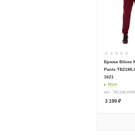
Брюки Bilcee
Pants TB21ML
1621
Мало
Арт.: TB21ML05W
3 199
₽