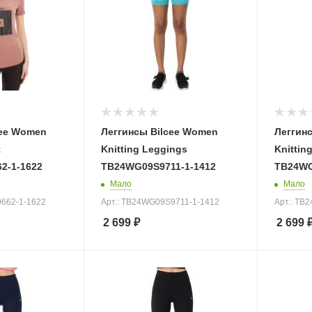
cee Women
Леггинсы Bilcee Women
Леггин
t
Knitting Leggings
Knittin
2-1-1622
TB24WG09S9711-1-1412
TB24WG
Мало
Мало
0662-1-1622
Арт.: TB24WG09S9711-1-1412
Арт.: TB
2 699
₽
2 699