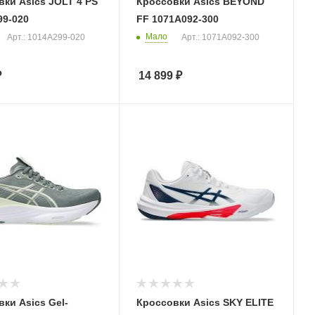
ки Asics JOLT 4 PS
Кроссовки Asics BEYOND
99-020
FF 1071A092-300
Мало
Арт.: 1014A299-020
Арт.: 1071A092-300
₽
14 899
₽
ки Asics Gel-
Кроссовки Asics SKY ELITE