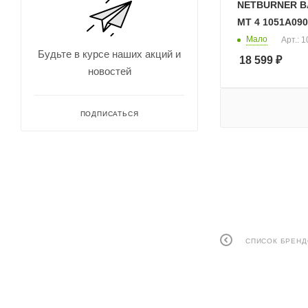
NETBURNER BA
16
MT 4 1051A090
1H
Мало
Арт.: 
Будьте в курсе наших акций и
2
18 599
₽
новостей
2H
2XL
ПОДПИСАТЬСЯ
2XS
3
3H
3XL
4
4H
СПИСОК БРЕН
4XL
5
5H