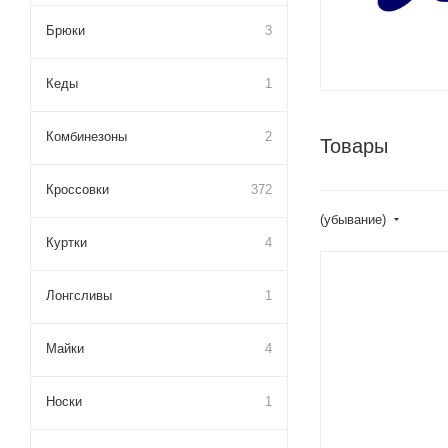
Брюки
3
Кеды
1
Комбинезоны
2
Товары
Кроссовки
372
(убывание)
Куртки
4
Лонгсливы
1
Майки
4
Носки
1