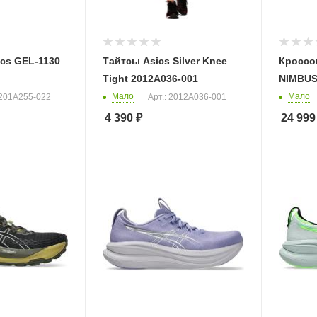
cs GEL-1130
Тайтсы Asics Silver Knee
Кроссо
Tight 2012A036-001
NIMBUS
Мало
Мало
1201A255-022
Арт.: 2012A036-001
4 390
₽
24 999