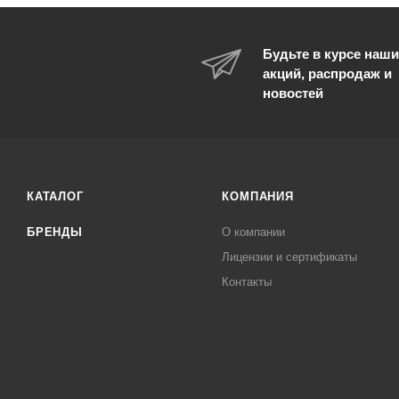
6
6H
Будьте в курсе наши
7
акций, распродаж и
7H
новостей
8
8H
9
КАТАЛОГ
КОМПАНИЯ
9,5
9H
БРЕНДЫ
О компании
I
Лицензии и сертификаты
Контакты
IV
K10
K11
K12
K13