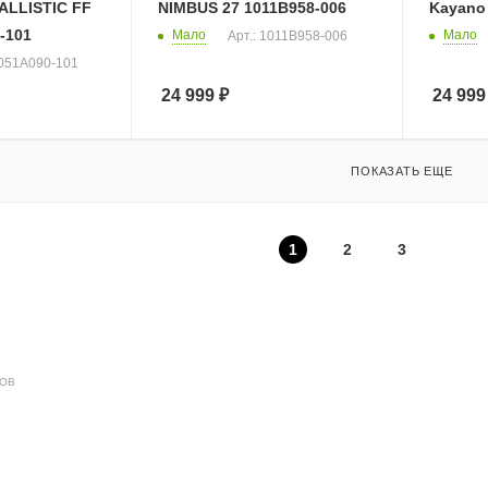
LLISTIC FF
NIMBUS 27 1011B958-006
Kayano 
-101
Мало
Мало
Арт.: 1011B958-006
1051A090-101
24 999
₽
24 999
ПОКАЗАТЬ ЕЩЕ
1
2
3
ДОВ