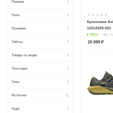
Повязки
1
Поло
1
Кроссовки Asi
1201A255-022
Пуховики
1
Мало
Арт.: 
Тайтсы
3
20 999
₽
Товары по акции
1
Толстовки
1
Топы
2
Футболки
11
Худи
1