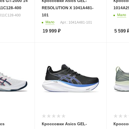
cs GT-2000 14
Кроссовки Asics GEL-
Кроссов
11C128-400
RESOLUTION X 1041A481-
1014A2
101
Мало
1011C128-400
Мало
Арт.: 1041A481-101
19 999
₽
5 599
ics
Кроссовки Asics GEL-
Кроссов