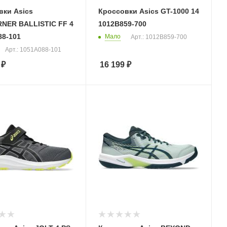
вки Asics
Кроссовки Asics GT-1000 14
NER BALLISTIC FF 4
1012B859-700
88-101
Мало
Арт.: 1012B859-700
Арт.: 1051A088-101
₽
16 199
₽