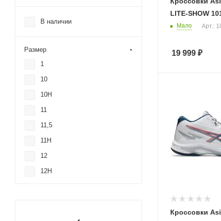
Оранжевый
Кроссовки Asi
LITE-SHOW 10
Розовый
В наличии
Мало
Арт.: 
Темно-синий
Размер
19 999
₽
1
10
10H
11
11,5
11H
12
12H
13
14
Кроссовки As
15