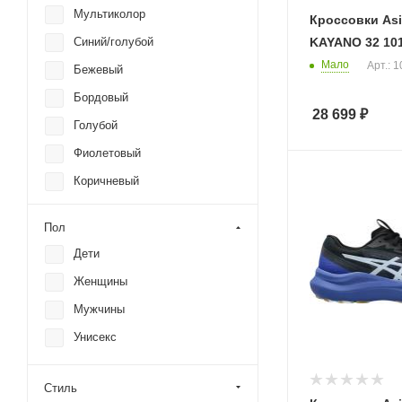
Мультиколор
Кроссовки Asi
KAYANO 32 10
Синий/голубой
Мало
Арт.: 
Бежевый
Бордовый
28 699
₽
Голубой
Фиолетовый
Коричневый
Белый
Пол
Синий
Дети
Черный
Женщины
Серый
Мужчины
Красный
Унисекс
Желтый
Зеленый
Стиль