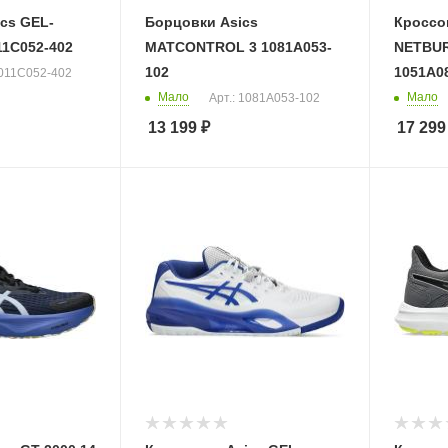
cs GEL-
Борцовки Asics
Кроссо
11C052-402
MATCONTROL 3 1081A053-
NETBUR
102
1051A0
1011C052-402
Мало
Мало
Арт.: 1081A053-102
13 199
₽
17 299