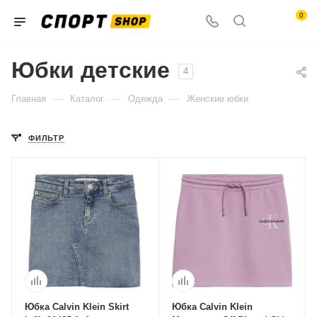
0
Юбки детские
4
—
—
—
Главная
Каталог
Одежда
Женские юбки
ФИЛЬТР
Юбка Calvin Klein Skirt
Юбка Calvin Klein