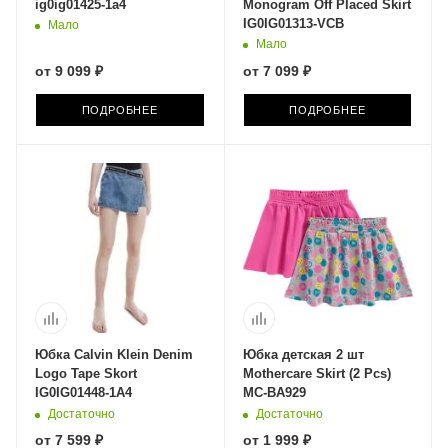
ig0ig01425-1a4
Monogram Off Placed Skirt
IG0IG01313-VCB
Мало
Мало
от
9 099 ₽
от
7 099 ₽
ПОДРОБНЕЕ
ПОДРОБНЕЕ
Юбка Calvin Klein Denim
Юбка детская 2 шт
Logo Tape Skort
Mothercare Skirt (2 Pcs)
IG0IG01448-1A4
MC-BA929
Достаточно
Достаточно
от
7 599 ₽
от
1 999 ₽