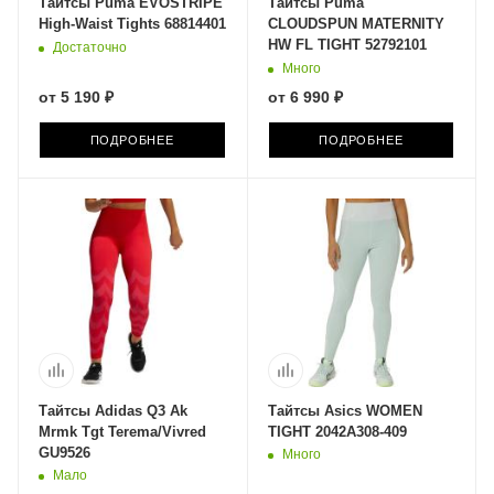
Тайтсы Puma EVOSTRIPE
Тайтсы Puma
High-Waist Tights 68814401
CLOUDSPUN MATERNITY
HW FL TIGHT 52792101
Достаточно
Много
от
5 190 ₽
от
6 990 ₽
ПОДРОБНЕЕ
ПОДРОБНЕЕ
Тайтсы Adidas Q3 Ak
Тайтсы Asics WOMEN
Mrmk Tgt Terema/Vivred
TIGHT 2042A308-409
GU9526
Много
Мало