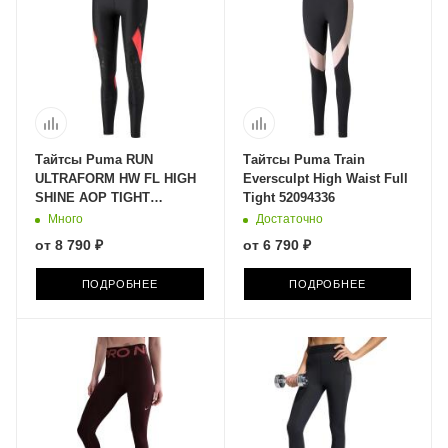
Тайтсы Puma RUN
Тайтсы Puma Train
ULTRAFORM HW FL HIGH
Eversculpt High Waist Full
SHINE AOP TIGHT
Tight 52094336
52226551
Много
Достаточно
от
8 790 ₽
от
6 790 ₽
ПОДРОБНЕЕ
ПОДРОБНЕЕ