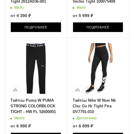
Tight 2012A036-001
Vector Tight 100075408
Мало
Мало
от
4 390 ₽
от
5 999 ₽
ПОДРОБНЕЕ
ПОДРОБНЕЕ
Тайтсы Puma W PUMA
Тайтсы Nike W Nsw Nk
STRONG COLORBLOCK
Clsc Gx Hr Tight Ftra
TIGHT - HW FL 52600001
DV7791-010
Много
Достаточно
от
6 990 ₽
от
6 899 ₽