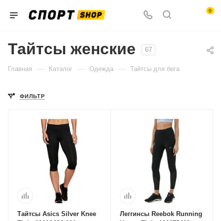
0
Тайтсы женские
67
—
—
—
Главная
Каталог
Одежда
Тайтсы для бега
ФИЛЬТР
Тайтсы Asics Silver Knee
Леггинсы Reebok Running